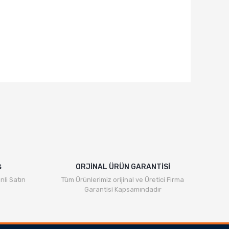
Ş
ORJİNAL ÜRÜN GARANTİSİ
nli Satın
Tüm Ürünlerimiz orijinal ve Üretici Firma
Garantisi Kapsamındadır