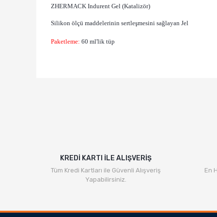
ZHERMACK
Indurent Gel (Katalizör)
Silikon ölçü maddelerinin sertleşmesini sağlayan Jel
Paketleme:
60 ml'lik tüp
KREDİ KARTI İLE ALIŞVERİŞ
Tüm Kredi Kartları ile Güvenli Alışveriş
En H
Yapabilirsiniz.