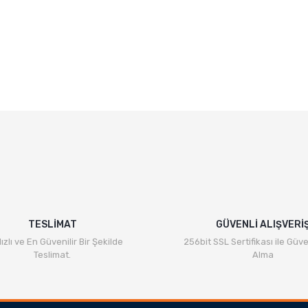
TESLİMAT
GÜVENLİ ALIŞVERİ
ızlı ve En Güvenilir Bir Şekilde
256bit SSL Sertifikası ile Güve
Teslimat.
Alma