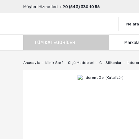
Müşteri Hizmetleri:
+90 (543) 330 10 56
TÜM KATEGORILER
Markal
Anasayfa
Klinik Sarf
Ölçü Maddeleri
C - Silikonlar
Induren