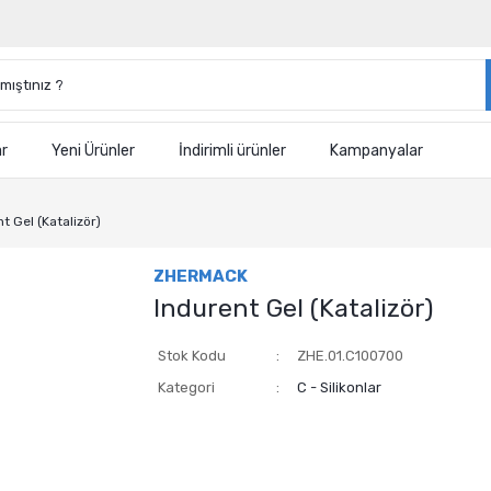
ar
Yeni Ürünler
İndirimli ürünler
Kampanyalar
t Gel (Katalizör)
ZHERMACK
Indurent Gel (Katalizör)
Stok Kodu
ZHE.01.C100700
Kategori
C - Silikonlar