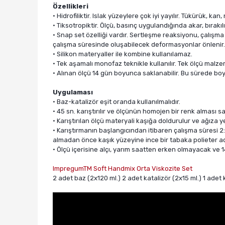
Özellikleri
• Hidrofiliktir. Islak yüzeylere çok iyi yayılır. Tükürük, 
• Tiksotropiktir. Ölçü, basınç uygulandığında akar, bır
• Snap set özelliği vardır. Sertleşme reaksiyonu, çalış
çalışma süresinde oluşabilecek deformasyonlar önlenir.
• Silikon materyaller ile kombine kullanılamaz.
• Tek aşamalı monofaz teknikle kullanılır. Tek ölçü malze
• Alınan ölçü 14 gün boyunca saklanabilir. Bu sürede bo
Uygulaması
• Baz-katalizör eşit oranda kullanılmalıdır.
• 45 sn. karıştırılır ve ölçünün homojen bir renk alması sa
• Karıştırılan ölçü materyali kaşığa doldurulur ve ağıza ye
• Karıştırmanın başlangıcından itibaren çalışma süresi 2:30
almadan önce kaşık yüzeyine ince bir tabaka polieter ade
• Ölçü içerisine alçı, yarım saatten erken olmayacak ve
ImpregumTM Soft Handmix Orta Viskozite Set
2 adet baz (2x120 ml.) 2 adet katalizör (2x15 ml.) 1 adet