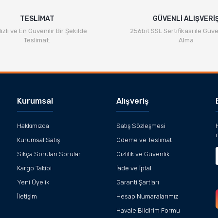
TESLİMAT
GÜVENLİ ALIŞVERİ
ızlı ve En Güvenilir Bir Şekilde
256bit SSL Sertifikası ile Güve
Teslimat.
Alma
Kurumsal
Alışveriş
Hakkımızda
Satış Sözleşmesi
Kurumsal Satış
Ödeme ve Teslimat
Sıkça Sorulan Sorular
Gizlilik ve Güvenlik
Kargo Takibi
İade ve İptal
Yeni Üyelik
Garanti Şartları
İletişim
Hesap Numaralarımız
Havale Bildirim Formu