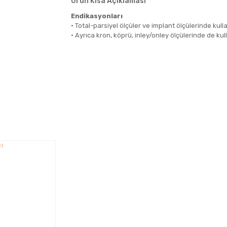
Ürün Kısa Açıklaması
Endikasyonları
• Total-parsiyel ölçüler ve implant ölçülerinde kullan
• Ayrıca kron, köprü, inley/onley ölçülerinde de kull