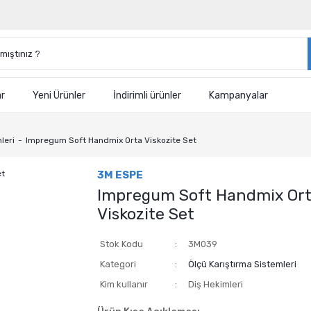
ar
Yeni Ürünler
İndirimli ürünler
Kampanyalar
leri
Impregum Soft Handmix Orta Viskozite Set
3M ESPE
Impregum Soft Handmix Or
Viskozite Set
Stok Kodu
3M039
Kategori
Ölçü Karıştırma Sistemleri
Kim kullanır
Diş Hekimleri