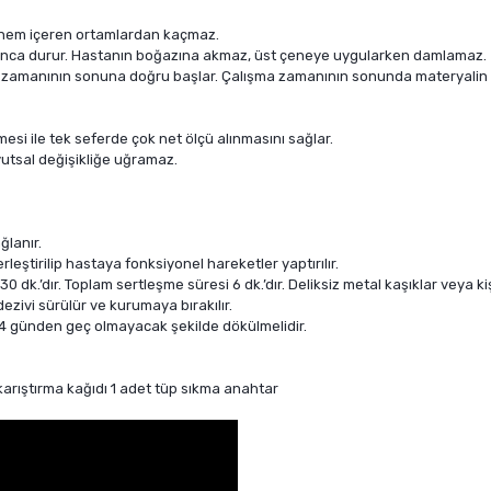
kan, nem içeren ortamlardan kaçmaz.
akılınca durur. Hastanın boğazına akmaz, üst çeneye uygularken damlamaz.
ma zamanının sonuna doğru başlar. Çalışma zamanının sonunda materyalin 
mesi ile tek seferde çok net ölçü alınmasını sağlar.
yutsal değişikliğe uğramaz.
ğlanır.
rleştirilip hastaya fonksiyonel hareketler yaptırılır.
 dk.’dır. Toplam sertleşme süresi 6 dk.’dır. Deliksiz metal kaşıklar veya kiş
zivi sürülür ve kurumaya bırakılır.
 14 günden geç olmayacak şekilde dökülmelidir.
 karıştırma kağıdı 1 adet tüp sıkma anahtar