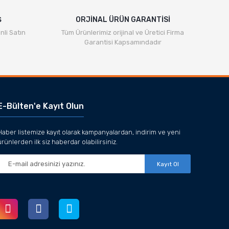
Ş
ORJİNAL ÜRÜN GARANTİSİ
nli Satın
Tüm Ürünlerimiz orijinal ve Üretici Firma
Garantisi Kapsamındadır
E-Bülten'e Kayıt Olun
Haber listemize kayıt olarak kampanyalardan, indirim ve yeni
ürünlerden ilk siz haberdar olabilirsiniz.
Kayıt Ol