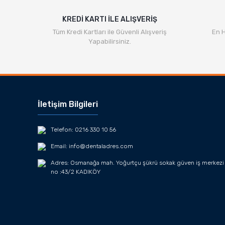
KREDİ KARTI İLE ALIŞVERİŞ
Tüm Kredi Kartları ile Güvenli Alışveriş
En H
Yapabilirsiniz.
İletişim Bilgileri
Telefon: 0216 330 10 56
Email: info@dentaladres.com
Adres: Osmanağa mah. Yoğurtçu şükrü sokak güven iş merkezi
no :43/2 KADIKÖY