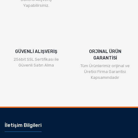
Yapabilirsiniz.
GÜVENLİ ALIŞVERİŞ
ORJİNAL ÜRÜN
GARANTİSİ
256bit SSL Sertifikası ile
Güvenli Satın Alma
Tüm Ürünlerimiz orijinal ve
Üretici Firma Garantisi
Kapsamındadır
İletişim Bilgileri