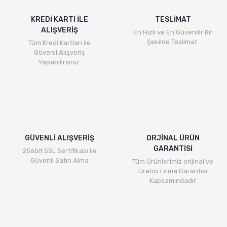
Ürün resmi kalitesiz, bozuk veya görüntülenemiyor.
Ürün açıklamasında eksik bilgiler bulunuyor.
KREDİ KARTI İLE
TESLİMAT
ALIŞVERİŞ
Ürün bilgilerinde hatalar bulunuyor.
En Hızlı ve En Güvenilir Bir
Şekilde Teslimat.
Tüm Kredi Kartları ile
Ürün fiyatı diğer sitelerden daha pahalı.
Güvenli Alışveriş
Bu ürüne benzer farklı alternatifler olmalı.
Yapabilirsiniz.
Gönder
GÜVENLİ ALIŞVERİŞ
ORJİNAL ÜRÜN
GARANTİSİ
256bit SSL Sertifikası ile
Güvenli Satın Alma
Tüm Ürünlerimiz orijinal ve
Üretici Firma Garantisi
Kapsamındadır