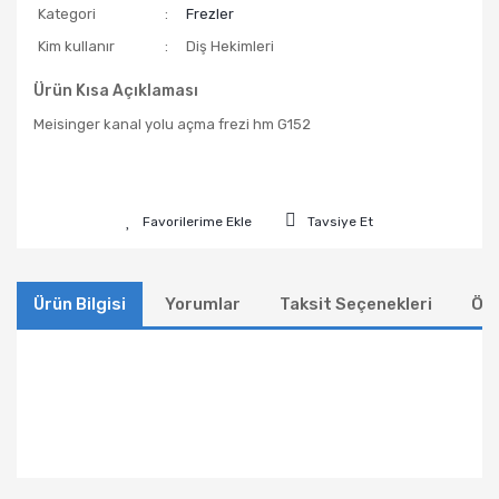
Kategori
Frezler
Kim kullanır
Diş Hekimleri
Ürün Kısa Açıklaması
Meisinger kanal yolu açma frezi hm G152
Tavsiye Et
Ürün Bilgisi
Yorumlar
Taksit Seçenekleri
Öne
Bu ürünün fiyat bilgisi, resim, ürün açıklamalarında ve
diğer konularda yetersiz gördüğünüz noktaları öneri
Bu ürüne ilk yorumu siz yapın!
formunu kullanarak tarafımıza iletebilirsiniz.