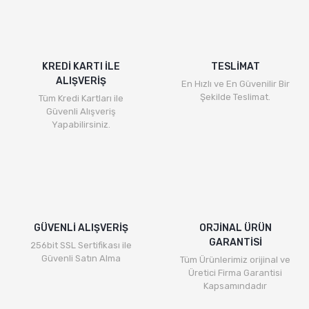
Görüş ve önerileriniz için teşekkür ederiz.
Yorum Yaz
Ürün resmi kalitesiz, bozuk veya görüntülenemiyor.
Ürün açıklamasında eksik bilgiler bulunuyor.
KREDİ KARTI İLE
TESLİMAT
ALIŞVERİŞ
Ürün bilgilerinde hatalar bulunuyor.
En Hızlı ve En Güvenilir Bir
Şekilde Teslimat.
Tüm Kredi Kartları ile
Ürün fiyatı diğer sitelerden daha pahalı.
Güvenli Alışveriş
Bu ürüne benzer farklı alternatifler olmalı.
Yapabilirsiniz.
Gönder
GÜVENLİ ALIŞVERİŞ
ORJİNAL ÜRÜN
GARANTİSİ
256bit SSL Sertifikası ile
Güvenli Satın Alma
Tüm Ürünlerimiz orijinal ve
Üretici Firma Garantisi
Kapsamındadır