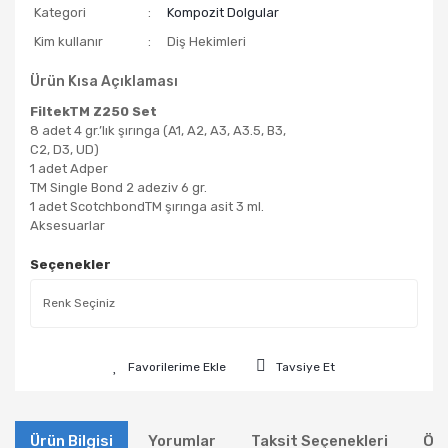
Kategori
Kompozit Dolgular
Kim kullanır
Diş Hekimleri
Ürün Kısa Açıklaması
FiltekTM Z250 Set
8 adet 4 gr.’lık şırınga (A1, A2, A3, A3.5, B3,
C2, D3, UD)
1 adet Adper
TM Single Bond 2 adeziv 6 gr.
1 adet ScotchbondTM şırınga asit 3 ml.
Aksesuarlar
Seçenekler
Tavsiye Et
Ürün Bilgisi
Yorumlar
Taksit Seçenekleri
Öne