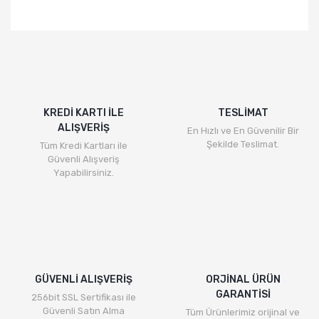
Bu ürünün fiyat bilgisi, resim, ürün açıklamalarında ve
diğer konularda yetersiz gördüğünüz noktaları öneri
Bu ürüne ilk yorumu siz yapın!
formunu kullanarak tarafımıza iletebilirsiniz.
Görüş ve önerileriniz için teşekkür ederiz.
Yorum Yaz
Ürün resmi kalitesiz, bozuk veya görüntülenemiyor.
Ürün açıklamasında eksik bilgiler bulunuyor.
KREDİ KARTI İLE
TESLİMAT
ALIŞVERİŞ
Ürün bilgilerinde hatalar bulunuyor.
En Hızlı ve En Güvenilir Bir
Şekilde Teslimat.
Tüm Kredi Kartları ile
Ürün fiyatı diğer sitelerden daha pahalı.
Güvenli Alışveriş
Bu ürüne benzer farklı alternatifler olmalı.
Yapabilirsiniz.
Gönder
GÜVENLİ ALIŞVERİŞ
ORJİNAL ÜRÜN
GARANTİSİ
256bit SSL Sertifikası ile
Güvenli Satın Alma
Tüm Ürünlerimiz orijinal ve