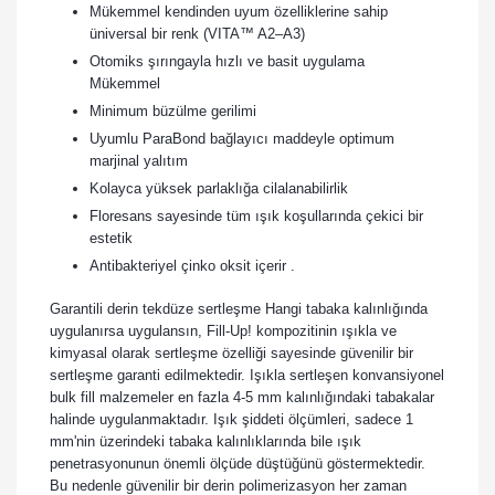
Mükemmel kendinden uyum özelliklerine sahip
üniversal bir renk (VITA™ A2–A3)
Otomiks şırıngayla hızlı ve basit uygulama
Mükemmel
Minimum büzülme gerilimi
Uyumlu ParaBond bağlayıcı maddeyle optimum
marjinal yalıtım
Kolayca yüksek parlaklığa cilalanabilirlik
Floresans sayesinde tüm ışık koşullarında çekici bir
estetik
Antibakteriyel çinko oksit içerir .
Garantili derin tekdüze sertleşme Hangi tabaka kalınlığında
uygulanırsa uygulansın, Fill-Up! kompozitinin ışıkla ve
kimyasal olarak sertleşme özelliği sayesinde güvenilir bir
sertleşme garanti edilmektedir. Işıkla sertleşen konvansiyonel
bulk fill malzemeler en fazla 4-5 mm kalınlığındaki tabakalar
halinde uygulanmaktadır. Işık şiddeti ölçümleri, sadece 1
mm'nin üzerindeki tabaka kalınlıklarında bile ışık
penetrasyonunun önemli ölçüde düştüğünü göstermektedir.
Bu nedenle güvenilir bir derin polimerizasyon her zaman