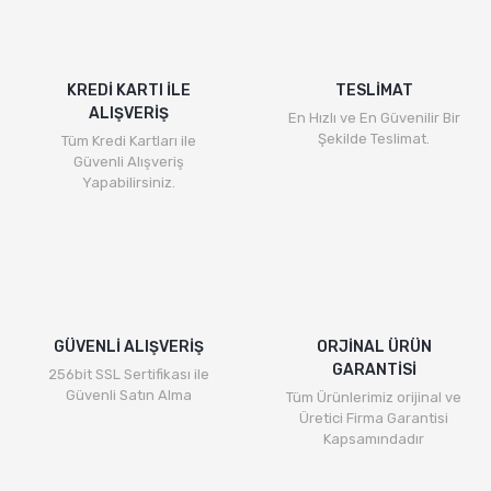
Yorum Yaz
Ürün resmi kalitesiz, bozuk veya görüntülenemiyor.
Ürün açıklamasında eksik bilgiler bulunuyor.
KREDİ KARTI İLE
TESLİMAT
ALIŞVERİŞ
Ürün bilgilerinde hatalar bulunuyor.
En Hızlı ve En Güvenilir Bir
Şekilde Teslimat.
Tüm Kredi Kartları ile
Ürün fiyatı diğer sitelerden daha pahalı.
Güvenli Alışveriş
Bu ürüne benzer farklı alternatifler olmalı.
Yapabilirsiniz.
Gönder
GÜVENLİ ALIŞVERİŞ
ORJİNAL ÜRÜN
GARANTİSİ
256bit SSL Sertifikası ile
Güvenli Satın Alma
Tüm Ürünlerimiz orijinal ve
Üretici Firma Garantisi
Kapsamındadır