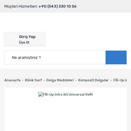
Müşteri Hizmetleri:
+90 (543) 330 10 56
Giriş Yap
Üye Ol
Anasayfa
Klinik Sarf
Dolgu Maddeleri
Kompozit Dolgular
Fİll-Up Int