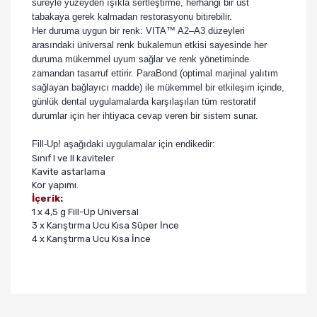
süreyle yüzeyden ışıkla sertleştirme, herhangi bir üst
tabakaya gerek kalmadan restorasyonu bitirebilir.
Her duruma uygun bir renk: VITA™ A2–A3 düzeyleri
arasındaki üniversal renk bukalemun etkisi sayesinde her
duruma mükemmel uyum sağlar ve renk yönetiminde
zamandan tasarruf ettirir. ParaBond (optimal marjinal yalıtım
sağlayan bağlayıcı madde) ile mükemmel bir etkileşim içinde,
günlük dental uygulamalarda karşılaşılan tüm restoratif
durumlar için her ihtiyaca cevap veren bir sistem sunar.
Fill-Up! aşağıdaki uygulamalar için endikedir:
Sınıf I ve II kaviteler
Kavite astarlama
Kor yapımı.
İçerik:
1 x 4,5 g Fill-Up Universal
3 x Karıştırma Ucu Kısa Süper İnce
4 x Karıştırma Ucu Kısa İnce
Bu ürünün fiyat bilgisi, resim, ürün açıklamalarında ve
diğer konularda yetersiz gördüğünüz noktaları öneri
Bu ürüne ilk yorumu siz yapın!
formunu kullanarak tarafımıza iletebilirsiniz.
Görüş ve önerileriniz için teşekkür ederiz.