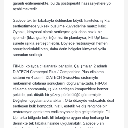
garanti edilememekte, bu da postoperatif hassasiyetlere yol
açabilmektedir.
Sadece tek bir tabakayla doldurulan büyük kaviteler, ışıkla
sertleştirmede yüksek büzülme kuvvetlerine maruz kalır.
Oysaki, kimyasal olarak sertleşme çok daha nazik bir
işlemdir (bkz. grafik). Eğer hız ön plandaysa, Fill-Up! kısa
sürede ışıkla sertleştirilebilir. Böylece restorasyon hemen
sonuçlandırılabilirken, daha derin bölgeler kimyasal yolla
sonradan sertleşir.
Fill-Up! kolayca cilalanarak parlatılır. Çalışmalar, 2 adımlı
DIATECH Comprepol Plus / Composhine Plus cilalama
sistemi ve 4 adımlı DIATECH SwissFlex sistemiyle
mükemmel cilalama sonuçlarını doğrulamaktadır. Fill-Up!
cilalama sonrasında, ışıkla sertleşen kompozitlere benzer
şekilde, çok düşük bir yüzey pürüzlülüğü göstermiştir.
Değişken uygulama olanakları: Orta düzeyde viskoziteli, dual
sertleşen bulk kompozit, hızlı, estetik ve diş renginde bir
restorasyon gerektiren endikasyonlar için geliştirilmiştir. Fill-
Up! arka bölgede bulk fill tekniğine uygun olup herhangi bir
derinlikte tek tabaka halinde uygulanabilir. Sadece 5 sn