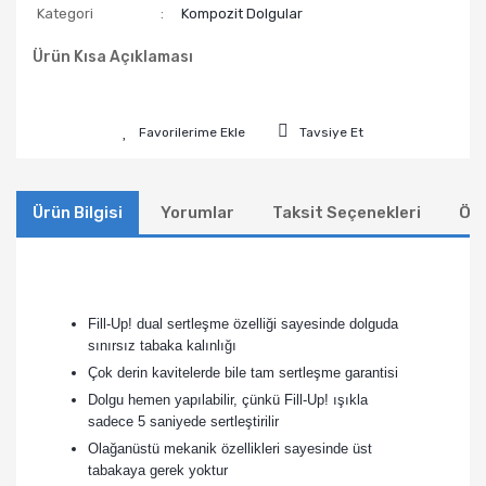
Kategori
Kompozit Dolgular
Ürün Kısa Açıklaması
Tavsiye Et
Ürün Bilgisi
Yorumlar
Taksit Seçenekleri
Öne
Fill-Up! dual sertleşme özelliği sayesinde dolguda
sınırsız tabaka kalınlığı
Çok derin kavitelerde bile tam sertleşme garantisi
Dolgu hemen yapılabilir, çünkü Fill-Up! ışıkla
sadece 5 saniyede sertleştirilir
Olağanüstü mekanik özellikleri sayesinde üst
tabakaya gerek yoktur