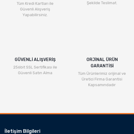
Şekilde Teslimat.
Tüm Kredi Kartları ile
Güvenli Alışveriş
Yapabilirsiniz.
GÜVENLİ ALIŞVERİŞ
ORJİNAL ÜRÜN
GARANTİSİ
256bit SSL Sertifikası ile
Güvenli Satın Alma
Tüm Ürünlerimiz orijinal ve
Üretici Firma Garantisi
Kapsamındadır
İletişim Bilgileri