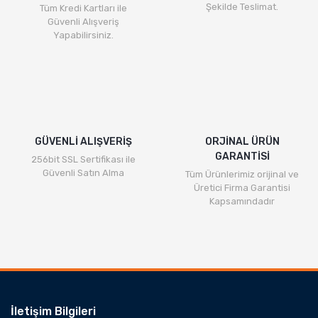
Şekilde Teslimat.
Tüm Kredi Kartları ile
Güvenli Alışveriş
Yapabilirsiniz.
GÜVENLİ ALIŞVERİŞ
ORJİNAL ÜRÜN
GARANTİSİ
256bit SSL Sertifikası ile
Güvenli Satın Alma
Tüm Ürünlerimiz orijinal ve
Üretici Firma Garantisi
Kapsamındadır
İletişim Bilgileri