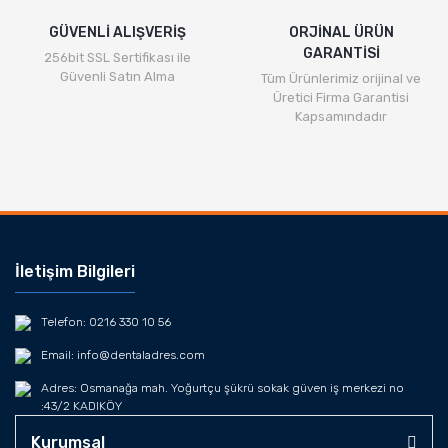
GÜVENLİ ALIŞVERİŞ
ORJİNAL ÜRÜN
GARANTİSİ
256bit SSL Sertifikası ile
Güvenli Satın Alma
Tüm Ürünlerimiz orijinal ve
Üretici Firma Garantisi
Kapsamındadır
İletişim Bilgileri
Telefon: 0216 330 10 56
Email: info@dentaladres.com
Adres: Osmanağa mah. Yoğurtçu şükrü sokak güven iş merkezi no
:43/2 KADIKÖY
Kurumsal