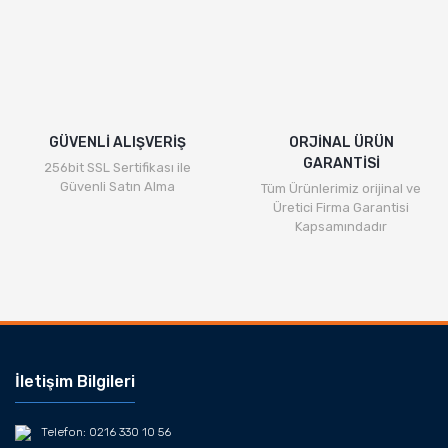
GÜVENLİ ALIŞVERİŞ
ORJİNAL ÜRÜN
GARANTİSİ
256bit SSL Sertifikası ile
Güvenli Satın Alma
Tüm Ürünlerimiz orijinal ve
Üretici Firma Garantisi
Kapsamındadır
İletişim Bilgileri
Telefon: 0216 330 10 56