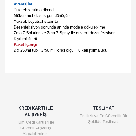
Avantajlar
Yüksek yırtılma direnci
Mükemmel elastik geri dönüşüm
Yüksek boyutsal stabilite
Dezenfeksiyon sonunda anında modele dökülebilme
Zeta 7 Solution ve Zeta 7 Spray ile güvenli dezenfeksiyon
3 yıl raf ömrü
Paket İçeriği
2 x 250ml tüp +2*50 ml ikinci ölçü + 6 karıştırma ucu
KREDİ KARTI İLE
TESLİMAT
ALIŞVERİŞ
En Hızlı ve En Güvenilir Bir
Şekilde Teslimat.
Tüm Kredi Kartları ile
Güvenli Alışveriş
Yapabilirsiniz.