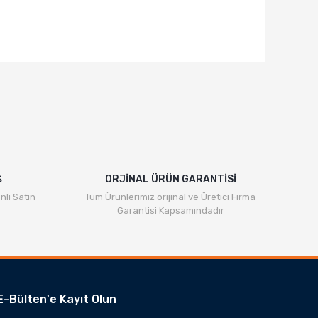
rafımıza iletebilirsiniz.
Ş
ORJİNAL ÜRÜN GARANTİSİ
nli Satın
Tüm Ürünlerimiz orijinal ve Üretici Firma
Garantisi Kapsamındadır
E-Bülten'e Kayıt Olun