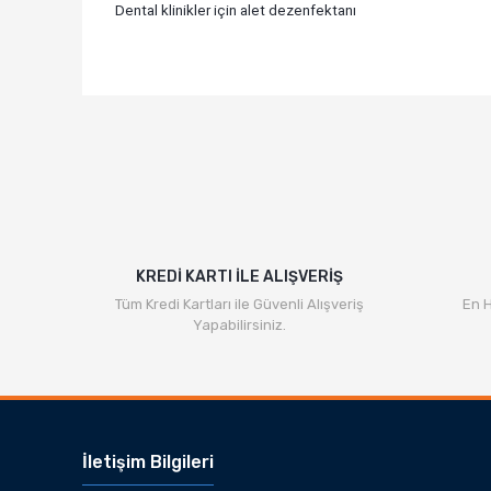
Dental klinikler için alet dezenfektanı
Bu ürünün fiyat bilgisi, resim, ürün açıklamalarında v
Görüş ve önerileriniz için teşekkür ederiz.
Ürün resmi kalitesiz, bozuk veya görüntülenemiyor.
Ürün açıklamasında eksik bilgiler bulunuyor.
Ürün bilgilerinde hatalar bulunuyor.
Ürün fiyatı diğer sitelerden daha pahalı.
Bu ürüne benzer farklı alternatifler olmalı.
KREDİ KARTI İLE ALIŞVERİŞ
Tüm Kredi Kartları ile Güvenli Alışveriş
En H
Yapabilirsiniz.
İletişim Bilgileri