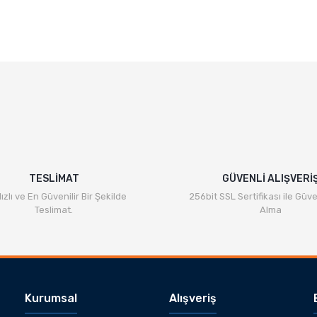
e diğer konularda yetersiz gördüğünüz noktaları öneri formunu kullanarak ta
Bu ürüne ilk yorumu siz yapın!
Yorum Yaz
TESLİMAT
GÜVENLİ ALIŞVERİ
ızlı ve En Güvenilir Bir Şekilde
256bit SSL Sertifikası ile Güve
Teslimat.
Alma
Gönder
Kurumsal
Alışveriş