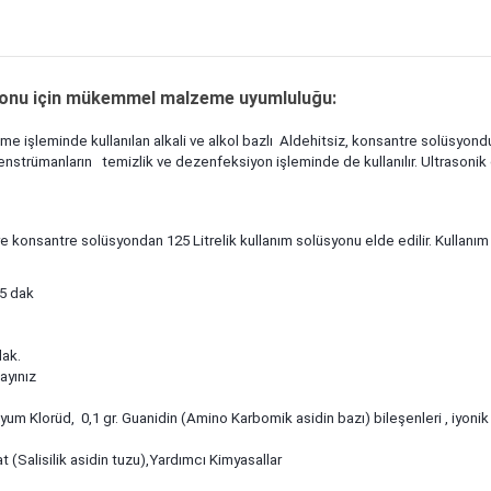
iyonu için mükemmel malzeme uyumluluğu:
 işleminde kullanılan alkali ve alkol bazlı Aldehitsiz, konsantre solüsyondur
strümanların temizlik ve dezenfeksiyon işleminde de kullanılır. Ultrasonik ci
Litre konsantre solüsyondan 125 Litrelik kullanım solüsyonu elde edilir. Kullanı
=5 dak
e suda)=60 dak
tre suda)=2 dak.
ayınız
monyum Klorüd, 0,1 gr. Guanidin (Amino Karbomik asidin bazı) bileşenleri , iyon
at (Salisilik asidin tuzu),Yardımcı Kimyasallar