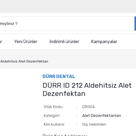
ar
Yeni Ürünler
İndirimli ürünler
Kampanyalar
 Aldehitsiz Alet Dezenfektan
DÜRR DENTAL
DÜRR ID 212 Aldehitsiz Alet
Dezenfektan
Stok Kodu
DR004
Kategori
Alet Dezenfektanları
Kim kullanır
Diş Hekimleri