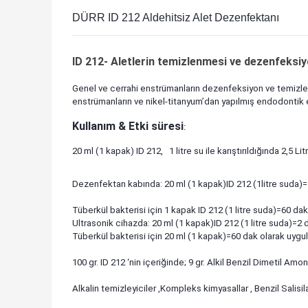
DÜRR ID 212 Aldehitsiz Alet Dezenfektanı
ID 212- Aletlerin temizlenmesi ve dezenfeks
Genel ve cerrahi enstrümanların dezenfeksiyon ve temizleme
enstrümanların ve nikel-titanyum’dan yapılmış endodontik en
Kullanım & Etki süresi
:
20 ml (1 kapak) ID 212, 1 litre su ile karıştırıldığında 2,5 
Dezenfektan kabında: 20 ml (1 kapak)ID 212 (1litre suda)
Tüberkül bakterisi için 1 kapak ID 212 (1 litr
Ultrasonik cihazda: 20 ml (1 kapak)ID 212 (1 li
Tüberkül bakterisi için 20 ml (1 kapak)=60 dak olarak uygul
100 gr. ID 212 ‘nin içeriğinde; 9 gr. Alkil Benzil Dimetil A
Alkalin temizleyiciler ,Kompleks kimyasallar , Benzil Salisil