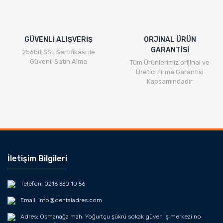
GÜVENLİ ALIŞVERİŞ
ORJİNAL ÜRÜN
GARANTİSİ
256bit SSL Sertifikası ile
Güvenli Satın Alma
Tüm Ürünlerimiz orijinal ve
Üretici Firma Garantisi
Kapsamındadır
İletişim Bilgileri
Telefon: 0216 330 10 56
Email: info@dentaladres.com
Adres: Osmanağa mah. Yoğurtçu şükrü sokak güven iş merkezi no