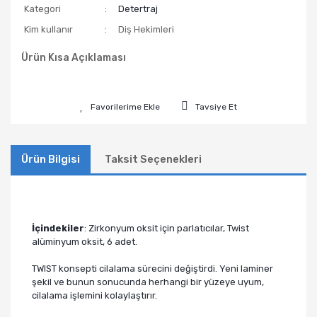
Kategori
Detertraj
Kim kullanır
Diş Hekimleri
Ürün Kısa Açıklaması
Tavsiye Et
Ürün Bilgisi
Taksit Seçenekleri
İçindekiler
: Zirkonyum oksit için parlatıcılar, Twist
alüminyum oksit, 6 adet.
TWIST konsepti cilalama sürecini değiştirdi. Yeni laminer
şekil ve bunun sonucunda herhangi bir yüzeye uyum,
cilalama işlemini kolaylaştırır.