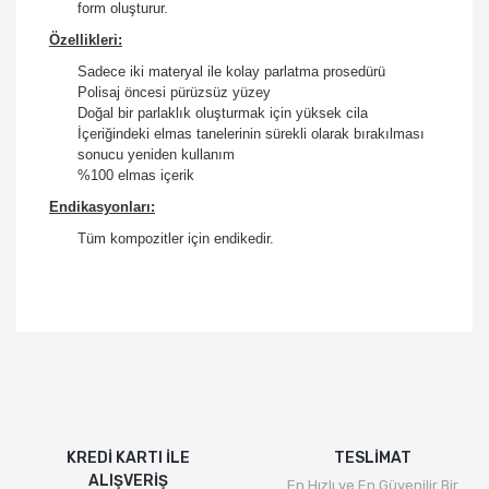
form oluşturur.
Özellikleri:
Sadece iki materyal ile kolay parlatma prosedürü
Polisaj öncesi pürüzsüz yüzey
Doğal bir parlaklık oluşturmak için yüksek cila
İçeriğindeki elmas tanelerinin sürekli olarak bırakılması
sonucu yeniden kullanım
%100 elmas içerik
Endikasyonları:
Tüm kompozitler için endikedir.
KREDİ KARTI İLE
TESLİMAT
ALIŞVERİŞ
En Hızlı ve En Güvenilir Bir