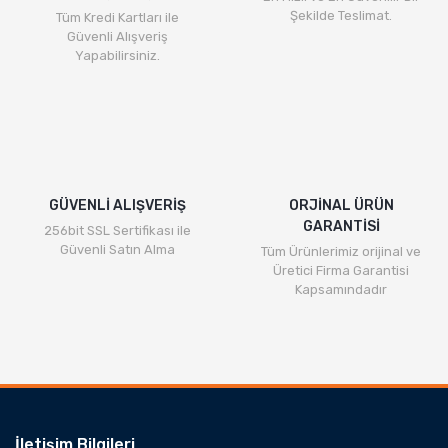
Şekilde Teslimat.
Tüm Kredi Kartları ile
Güvenli Alışveriş
Yapabilirsiniz.
GÜVENLİ ALIŞVERİŞ
ORJİNAL ÜRÜN
GARANTİSİ
256bit SSL Sertifikası ile
Güvenli Satın Alma
Tüm Ürünlerimiz orijinal ve
Üretici Firma Garantisi
Kapsamındadır
İletişim Bilgileri