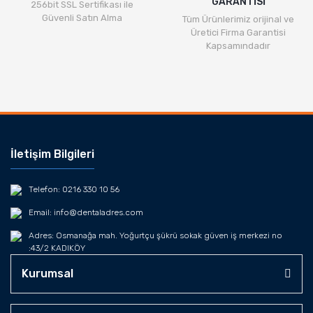
GARANTİSİ
256bit SSL Sertifikası ile
Güvenli Satın Alma
Tüm Ürünlerimiz orijinal ve
Üretici Firma Garantisi
Kapsamındadır
İletişim Bilgileri
Telefon: 0216 330 10 56
Email: info@dentaladres.com
Adres: Osmanağa mah. Yoğurtçu şükrü sokak güven iş merkezi no
:43/2 KADIKÖY
Kurumsal