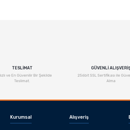
TESLİMAT
GÜVENLİ ALIŞVERİ
ızlı ve En Güvenilir Bir Şekilde
256bit SSL Sertifikası ile Güve
Teslimat.
Alma
Kurumsal
Alışveriş