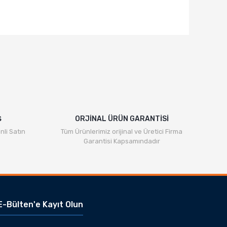
Ş
ORJİNAL ÜRÜN GARANTİSİ
nli Satın
Tüm Ürünlerimiz orijinal ve Üretici Firma
Garantisi Kapsamındadır
E-Bülten'e Kayıt Olun