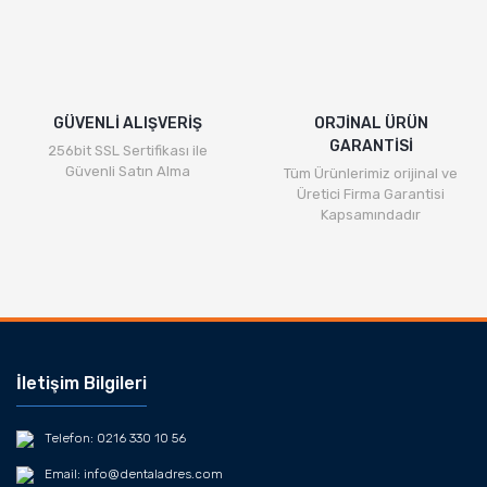
GÜVENLİ ALIŞVERİŞ
ORJİNAL ÜRÜN
GARANTİSİ
256bit SSL Sertifikası ile
Güvenli Satın Alma
Tüm Ürünlerimiz orijinal ve
Üretici Firma Garantisi
Kapsamındadır
İletişim Bilgileri
Telefon: 0216 330 10 56
Email: info@dentaladres.com