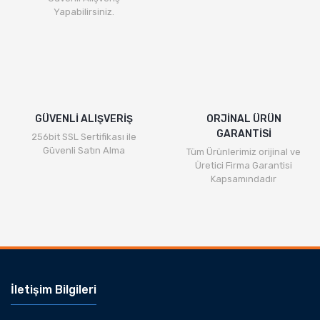
Yapabilirsiniz.
GÜVENLİ ALIŞVERİŞ
ORJİNAL ÜRÜN
GARANTİSİ
256bit SSL Sertifikası ile
Güvenli Satın Alma
Tüm Ürünlerimiz orijinal ve
Üretici Firma Garantisi
Kapsamındadır
İletişim Bilgileri