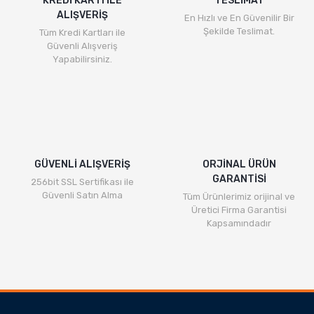
KREDİ KARTI İLE
TESLİMAT
ALIŞVERİŞ
En Hızlı ve En Güvenilir Bir
Şekilde Teslimat.
Tüm Kredi Kartları ile
Güvenli Alışveriş
Yapabilirsiniz.
GÜVENLİ ALIŞVERİŞ
ORJİNAL ÜRÜN
GARANTİSİ
256bit SSL Sertifikası ile
Güvenli Satın Alma
Tüm Ürünlerimiz orijinal ve
Üretici Firma Garantisi
Kapsamındadır