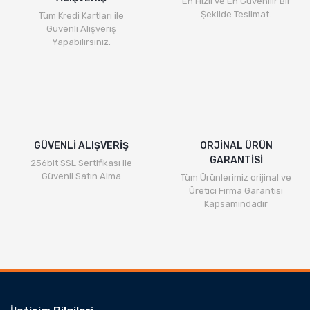
En Hızlı ve En Güvenilir Bir
Şekilde Teslimat.
Tüm Kredi Kartları ile
Güvenli Alışveriş
Yapabilirsiniz.
GÜVENLİ ALIŞVERİŞ
ORJİNAL ÜRÜN
GARANTİSİ
256bit SSL Sertifikası ile
Güvenli Satın Alma
Tüm Ürünlerimiz orijinal ve
Üretici Firma Garantisi
Kapsamındadır