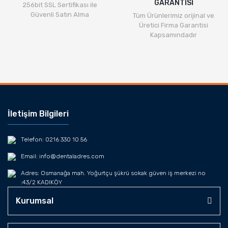
GARANTİSİ
256bit SSL Sertifikası ile
Güvenli Satın Alma
Tüm Ürünlerimiz orijinal ve
Üretici Firma Garantisi
Kapsamındadır
İletişim Bilgileri
Telefon: 0216 330 10 56
Email: info@dentaladres.com
Adres: Osmanağa mah. Yoğurtçu şükrü sokak güven iş merkezi no
:43/2 KADIKÖY
Kurumsal