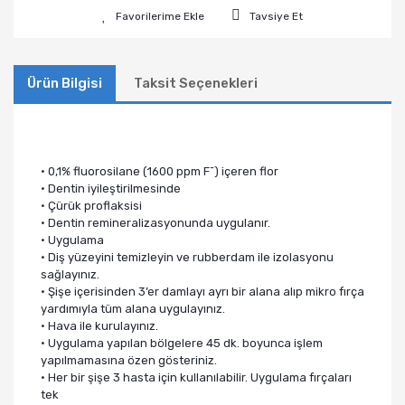
Tavsiye Et
Ürün Bilgisi
Taksit Seçenekleri
• 0,1% fluorosilane (1600 ppm F¯) içeren flor
• Dentin iyileştirilmesinde
• Çürük proflaksisi
• Dentin remineralizasyonunda uygulanır.
• Uygulama
• Diş yüzeyini temizleyin ve rubberdam ile izolasyonu
sağlayınız.
• Şişe içerisinden 3’er damlayı ayrı bir alana alıp mikro fırça
yardımıyla tüm alana uygulayınız.
• Hava ile kurulayınız.
• Uygulama yapılan bölgelere 45 dk. boyunca işlem
yapılmamasına özen gösteriniz.
• Her bir şişe 3 hasta için kullanılabilir. Uygulama fırçaları
tek