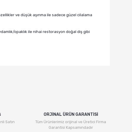
özellikler ve düşük aşınma ile sadece güzel cilalama
damlık/opaklık ile nihai restorasyon doğal diş gibi
rafımıza iletebilirsiniz.
Ş
ORJİNAL ÜRÜN GARANTİSİ
nli Satın
Tüm Ürünlerimiz orijinal ve Üretici Firma
Garantisi Kapsamındadır