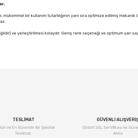
ar.
 mükemmel bir kullanım tutarlılığının yanı sıra optimize edilmiş mekanik 
az.
dir) ve yerleştirilmesi kolaydır. Geniş renk seçeneği ve optimum yarı say
e diğer konularda yetersiz gördüğünüz noktaları öneri formunu kullanarak ta
Bu ürüne ilk yorumu siz yapın!
Yorum Yaz
TESLİMAT
GÜVENLİ ALIŞVERİ
ızlı ve En Güvenilir Bir Şekilde
256bit SSL Sertifikası ile Güve
Teslimat.
Alma