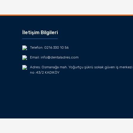
İletişim Bilgileri
Telefon: 0216 330 10 56
Email: info@dentaladres.com
Adres: Osmanağa mah. Yoğurtçu şükrü sokak güven iş merkezi
no :43/2 KADIKÖY