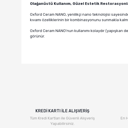
Olağanüstü Kullanım, Güzel Estetik Restorasyonl
Oxford Ceram NANO, yenilikçi nano teknolojisi sayesinde,
kıvamı özelliklerinin bir kombinasyonunu sunmakla kalm
Oxford Ceram NANO'nun kullanımı kolaydır (yapışkan değil
görünür.
Bu ürünün fiyat bilgisi, resim, ürün açıklamalarında v
Görüş ve önerileriniz için teşekkür ederiz.
Ürün resmi kalitesiz, bozuk veya görüntülenemiyor.
Ürün açıklamasında eksik bilgiler bulunuyor.
Ürün bilgilerinde hatalar bulunuyor.
Ürün fiyatı diğer sitelerden daha pahalı.
Bu ürüne benzer farklı alternatifler olmalı.
KREDİ KARTI İLE ALIŞVERİŞ
Tüm Kredi Kartları ile Güvenli Alışveriş
En H
Yapabilirsiniz.