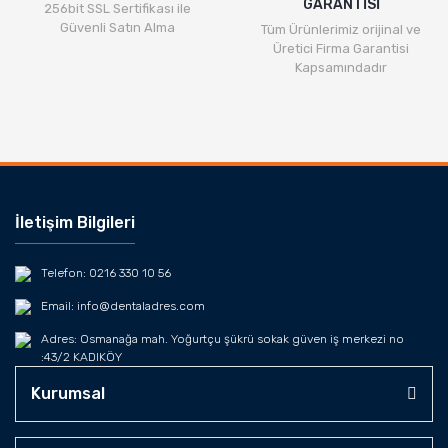
GARANTİSİ
256bit SSL Sertifikası ile
Güvenli Satın Alma
Tüm Ürünlerimiz orijinal ve
Üretici Firma Garantisi
Kapsamındadır
İletişim Bilgileri
Telefon: 0216 330 10 56
Email: info@dentaladres.com
Adres: Osmanağa mah. Yoğurtçu şükrü sokak güven iş merkezi no
:43/2 KADIKÖY
Kurumsal