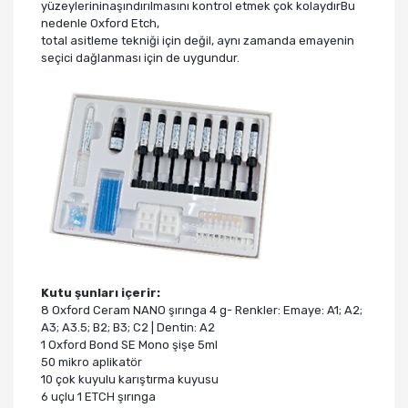
yüzeylerininaşındırılmasını kontrol etmek çok kolaydırBu
nedenle Oxford Etch,
total asitleme tekniği için değil, aynı zamanda emayenin
seçici dağlanması için de uygundur.
Kutu şunları içerir:
8 Oxford Ceram NANO şırınga 4 g- Renkler: Emaye: A1; A2;
A3; A3.5; B2; B3; C2 | Dentin: A2
1 Oxford Bond SE Mono şişe 5ml
50 mikro aplikatör
10 çok kuyulu karıştırma kuyusu
6 uçlu 1 ETCH şırınga