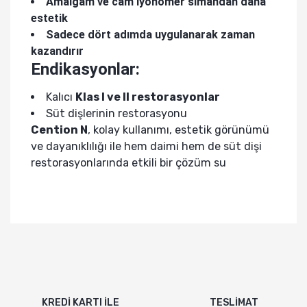
Amalgam ve cam iyonomer simandan daha
estetik
Sadece dört adımda uygulanarak zaman
kazandırır
Endikasyonlar:
Kalıcı
Klas I ve II restorasyonlar
Süt dişlerinin restorasyonu
Cention N
, kolay kullanımı, estetik görünümü
ve dayanıklılığı ile hem daimi hem de süt dişi
restorasyonlarında etkili bir çözüm su
KREDİ KARTI İLE
TESLİMAT