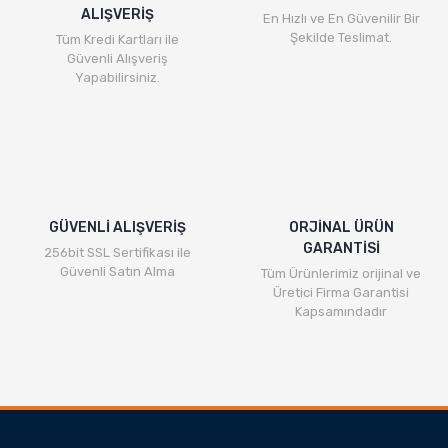
ALIŞVERİŞ
En Hızlı ve En Güvenilir Bir
Şekilde Teslimat.
Tüm Kredi Kartları ile
Güvenli Alışveriş
Yapabilirsiniz.
GÜVENLİ ALIŞVERİŞ
ORJİNAL ÜRÜN
GARANTİSİ
256bit SSL Sertifikası ile
Güvenli Satın Alma
Tüm Ürünlerimiz orijinal ve
Üretici Firma Garantisi
Kapsamındadır