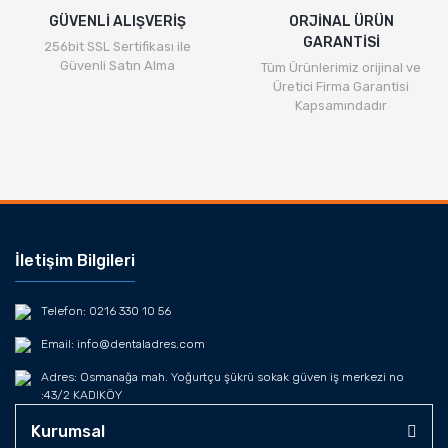
GÜVENLİ ALIŞVERİŞ
ORJİNAL ÜRÜN
GARANTİSİ
256bit SSL Sertifikası ile
Güvenli Satın Alma
Tüm Ürünlerimiz orijinal ve
Üretici Firma Garantisi
Kapsamındadır
İletişim Bilgileri
Telefon: 0216 330 10 56
Email: info@dentaladres.com
Adres: Osmanağa mah. Yoğurtçu şükrü sokak güven iş merkezi no
:43/2 KADIKÖY
Kurumsal