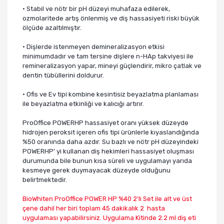
• Stabil ve nötr bir pH düzeyi muhafaza edilerek,
ozmolaritede artış önlenmiş ve diş hassasiyeti riski büyük
ölçüde azaltılmıştır.
• Dişlerde istenmeyen demineralizasyon etkisi
minimumdadır ve tam tersine dişlere n-HAp takviyesi ile
remineralizasyon yapar, mineyi güçlendirir, mikro çatlak ve
dentin tübüllerini doldurur.
• Ofis ve Ev tipi kombine kesintisiz beyazlatma planlaması
ile beyazlatma etkinliği ve kalıcığı artırır.
ProOffice POWERHP hassasiyet oranı yüksek düzeyde
hidrojen peroksit içeren ofis tipi ürünlerle kıyaslandığında
%50 oranında daha azdır. Su bazlı ve nötr pH düzeyindeki
POWERHP' yi kullanan diş hekimleri hassasiyet oluşması
durumunda bile bunun kısa süreli ve uygulamayı yarıda
kesmeye gerek duymayacak düzeyde olduğunu
belirtmektedir.
BioWhiten ProOffice POWER HP %40 2'li Set ile alt ve üst
çene dahil her biri toplam 45 dakikalık 2 hasta
uygulaması yapabilirsiniz. Uygulama Kitinde 2.2 ml diş eti