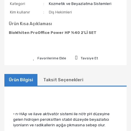
Kategori
Kozmetik ve Beyazlatma Sistemleri
Kim kullanır
Diş Hekimleri
Ürün Kısa Açıklaması
BioWhiten ProOffice Power HP %40 2'Lİ SET
Tavsiye Et
Ürün Bilgisi
Taksit Seçenekleri
​• n-HAp ve ilave aktivatör sistemi ile nötr pH düzeyine
gelen hidrojen peroksitten stabil düzeyde beyazlatıcı
iyonların ve radikallerin açığa çıkmasına sebep olur.