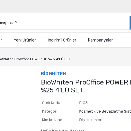
ar
Yeni Ürünler
İndirimli ürünler
Kampanyalar
ioWhiten ProOffice POWER HP %25 4'LÜ SET
BİOWHİTEN
BioWhiten ProOffice POWER
%25 4'LÜ SET
Stok Kodu
BİO3
Kategori
Kozmetik ve Beyazlatma Sist
Kim kullanır
Diş Hekimleri