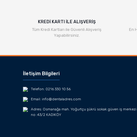
KREDİ KARTI İLE ALIŞVERİŞ
Tüm Kredi Kartları ile Güvenli Alışveriş
En H
Yapabilirsiniz.
İletişim Bilgileri
Telefon: 0216 330 10 56
Email: info@dentaladres.com
Adres: Osmanağa mah. Yoğurtçu şükrü sokak güven iş merkezi
no :43/2 KADIKÖY