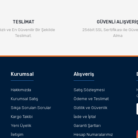
TESLİMAT
GÜVENLİ ALIŞVERİ
ızlı ve En Güvenilir Bir Şekilde
256bit SSL Sertifikası ile Güve
Teslimat.
Alma
Kurumsal
Alışveriş
Hakkımızda
Satış Sözleşmesi
Kurumsal Satış
Ödeme ve Teslimat
Sıkça Sorulan Sorular
Gizlilik ve Güvenlik
Kargo Takibi
İade ve İptal
Yeni Üyelik
Garanti Şartları
İletişim
Hesap Numaralarımız