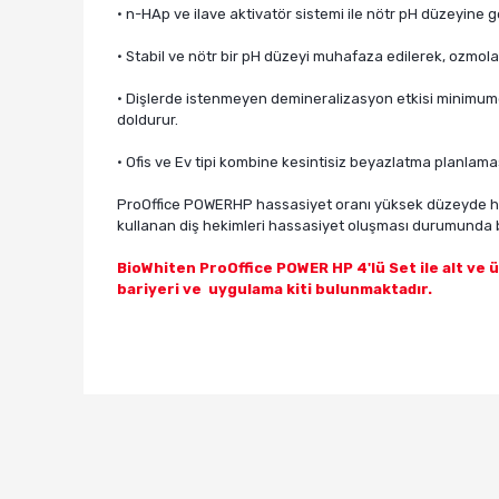
​• n-HAp ve ilave aktivatör sistemi ile nötr pH düzeyine 
• Stabil ve nötr bir pH düzeyi muhafaza edilerek, ozmolar
• Dişlerde istenmeyen demineralizasyon etkisi minimumdad
doldurur.
• Ofis ve Ev tipi kombine kesintisiz beyazlatma planlaması 
ProOffice POWERHP hassasiyet oranı yüksek düzeyde hidr
kullanan diş hekimleri hassasiyet oluşması durumunda 
BioWhiten ProOffice POWER HP 4'lü Set ile alt ve ü
bariyeri ve uygulama kiti bulunmaktadır.