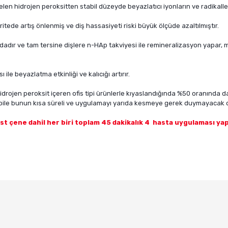
gelen hidrojen peroksitten stabil düzeyde beyazlatıcı iyonların ve radikall
itede artış önlenmiş ve diş hassasiyeti riski büyük ölçüde azaltılmıştır.
ır ve tam tersine dişlere n-HAp takviyesi ile remineralizasyon yapar, min
ile beyazlatma etkinliği ve kalıcığı artırır.
ojen peroksit içeren ofis tipi ürünlerle kıyaslandığında %50 oranında d
bile bunun kısa süreli ve uygulamayı yarıda kesmeye gerek duymayacak 
st çene dahil her biri toplam 45 dakikalık 4 hasta uygulaması yapa