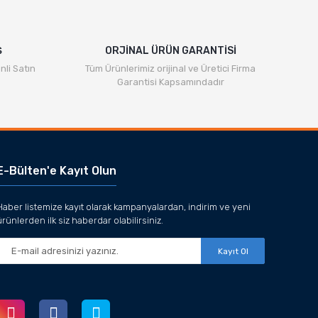
Ş
ORJİNAL ÜRÜN GARANTİSİ
nli Satın
Tüm Ürünlerimiz orijinal ve Üretici Firma
Garantisi Kapsamındadır
E-Bülten'e Kayıt Olun
Haber listemize kayıt olarak kampanyalardan, indirim ve yeni
ürünlerden ilk siz haberdar olabilirsiniz.
Kayıt Ol