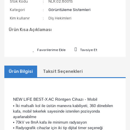
Stok Kodu
NLR.02.8001S
Kategori
Görüntüleme Sistemleri
Kim kullanır
Diş Hekimleri
Ürün Kısa Açıklaması
Tavsiye Et
Ürün Bilgisi
Taksit Seçenekleri
NEW LIFE BEST-X AC Röntgen Cihazı - Mobil
• İki mafsallı kol ile üstün manevra kabiliyeti, 360 dönebilen
kafa, mobil tekerlek sayesinde istenilen pozisyonda
ayarlanabilme
• 70kV ve 8mA kafa ile minimum radyasyon
• Radyografik cihazlar için iki tip dijital timer seçeneği