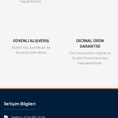
Yapabilirsiniz.
GÜVENLİ ALIŞVERİŞ
ORJİNAL ÜRÜN
GARANTİSİ
256bit SSL Sertifikası ile
Güvenli Satın Alma
Tüm Ürünlerimiz orijinal ve
Üretici Firma Garantisi
Kapsamındadır
İletişim Bilgileri
Telefon: 0216 330 10 56