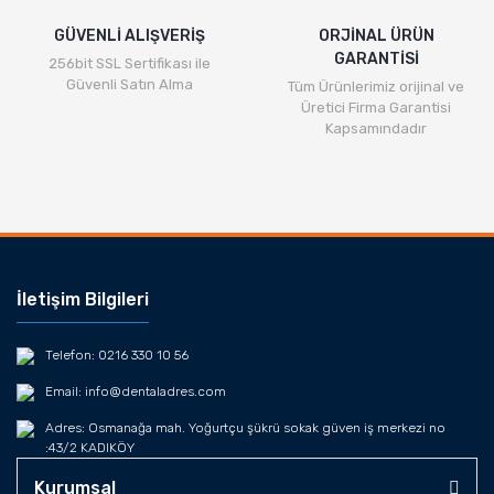
GÜVENLİ ALIŞVERİŞ
ORJİNAL ÜRÜN
GARANTİSİ
256bit SSL Sertifikası ile
Güvenli Satın Alma
Tüm Ürünlerimiz orijinal ve
Üretici Firma Garantisi
Kapsamındadır
İletişim Bilgileri
Telefon: 0216 330 10 56
Email: info@dentaladres.com
Adres: Osmanağa mah. Yoğurtçu şükrü sokak güven iş merkezi no
:43/2 KADIKÖY
Kurumsal