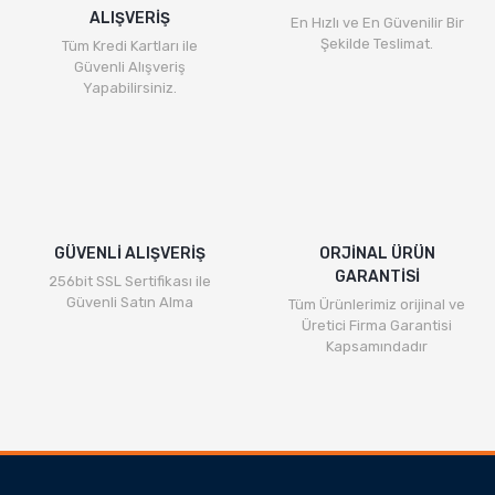
ALIŞVERİŞ
En Hızlı ve En Güvenilir Bir
Şekilde Teslimat.
Tüm Kredi Kartları ile
Güvenli Alışveriş
Yapabilirsiniz.
GÜVENLİ ALIŞVERİŞ
ORJİNAL ÜRÜN
GARANTİSİ
256bit SSL Sertifikası ile
Güvenli Satın Alma
Tüm Ürünlerimiz orijinal ve
Üretici Firma Garantisi
Kapsamındadır