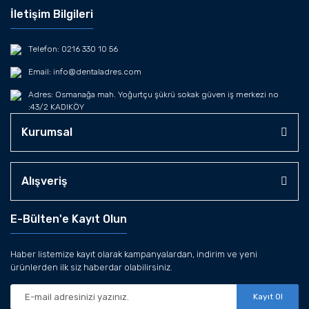
İletişim Bilgileri
Telefon: 0216 330 10 56
Email: info@dentaladres.com
Adres: Osmanağa mah. Yoğurtçu şükrü sokak güven iş merkezi no
:43/2 KADIKÖY
Kurumsal
Alışveriş
E-Bülten'e Kayıt Olun
Haber listemize kayıt olarak kampanyalardan, indirim ve yeni
ürünlerden ilk siz haberdar olabilirsiniz.
Kayıt Ol