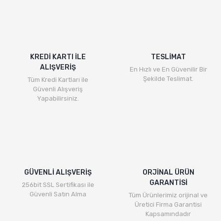
Bu ürüne ilk yorumu siz yapın!
formunu kullanarak tarafımıza iletebilirsiniz.
Görüş ve önerileriniz için teşekkür ederiz.
Yorum Yaz
Ürün resmi kalitesiz, bozuk veya görüntülenemiyor.
Ürün açıklamasında eksik bilgiler bulunuyor.
KREDİ KARTI İLE
TESLİMAT
ALIŞVERİŞ
Ürün bilgilerinde hatalar bulunuyor.
En Hızlı ve En Güvenilir Bir
Şekilde Teslimat.
Tüm Kredi Kartları ile
Ürün fiyatı diğer sitelerden daha pahalı.
Güvenli Alışveriş
Bu ürüne benzer farklı alternatifler olmalı.
Yapabilirsiniz.
Gönder
GÜVENLİ ALIŞVERİŞ
ORJİNAL ÜRÜN
GARANTİSİ
256bit SSL Sertifikası ile
Güvenli Satın Alma
Tüm Ürünlerimiz orijinal ve
Üretici Firma Garantisi
Kapsamındadır