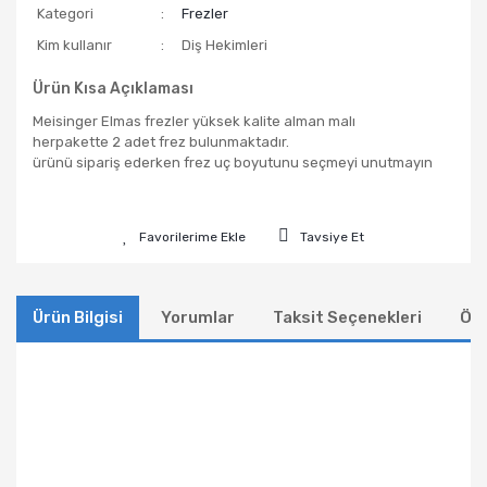
Kategori
Frezler
Kim kullanır
Diş Hekimleri
Ürün Kısa Açıklaması
Meisinger Elmas frezler yüksek kalite alman malı
herpakette 2 adet frez bulunmaktadır.
ürünü sipariş ederken frez uç boyutunu seçmeyi unutmayın
Tavsiye Et
Ürün Bilgisi
Yorumlar
Taksit Seçenekleri
Öne
Bu ürünün fiyat bilgisi, resim, ürün açıklamalarında ve
diğer konularda yetersiz gördüğünüz noktaları öneri