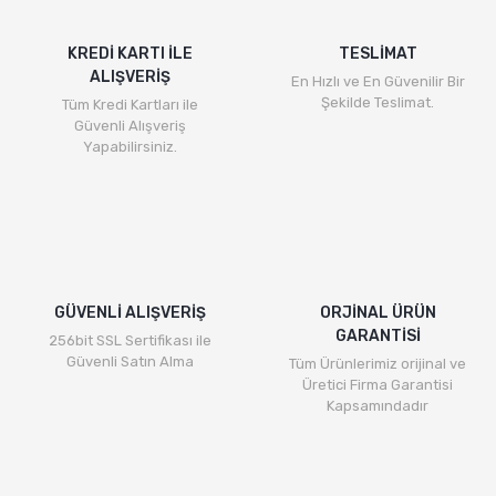
Ürün resmi kalitesiz, bozuk veya görüntülenemiyor.
Ürün açıklamasında eksik bilgiler bulunuyor.
KREDİ KARTI İLE
TESLİMAT
ALIŞVERİŞ
Ürün bilgilerinde hatalar bulunuyor.
En Hızlı ve En Güvenilir Bir
Şekilde Teslimat.
Tüm Kredi Kartları ile
Ürün fiyatı diğer sitelerden daha pahalı.
Güvenli Alışveriş
Bu ürüne benzer farklı alternatifler olmalı.
Yapabilirsiniz.
Gönder
GÜVENLİ ALIŞVERİŞ
ORJİNAL ÜRÜN
GARANTİSİ
256bit SSL Sertifikası ile
Güvenli Satın Alma
Tüm Ürünlerimiz orijinal ve
Üretici Firma Garantisi
Kapsamındadır