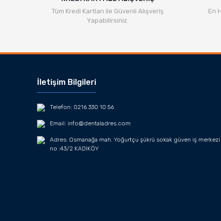
Tüm Kredi Kartları ile Güvenli Alışveriş
En H
Yapabilirsiniz.
İletişim Bilgileri
Telefon: 0216 330 10 56
Email: info@dentaladres.com
Adres: Osmanağa mah. Yoğurtçu şükrü sokak güven iş merkezi
no :43/2 KADIKÖY