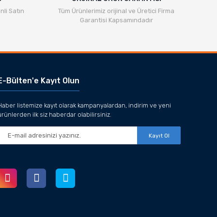
nli Satın
Tüm Ürünlerimiz orijinal ve Üretici Firma
Garantisi Kapsamındadır
E-Bülten'e Kayıt Olun
Haber listemize kayıt olarak kampanyalardan, indirim ve yeni
ürünlerden ilk siz haberdar olabilirsiniz.
Kayıt Ol