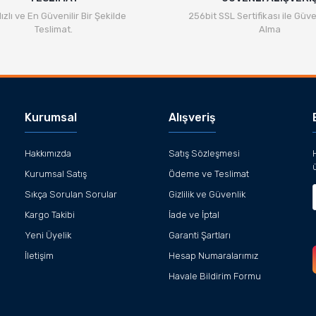
ızlı ve En Güvenilir Bir Şekilde
256bit SSL Sertifikası ile Güve
Teslimat.
Alma
Kurumsal
Alışveriş
Hakkımızda
Satış Sözleşmesi
Kurumsal Satış
Ödeme ve Teslimat
Sıkça Sorulan Sorular
Gizlilik ve Güvenlik
Kargo Takibi
İade ve İptal
Yeni Üyelik
Garanti Şartları
İletişim
Hesap Numaralarımız
Havale Bildirim Formu